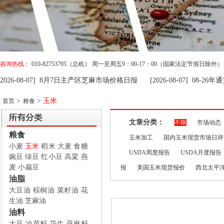
咨询热线：
010-82753795（总机） 周一至周五9：00-17：00（国家法定节假日除外）
026-08-07] 8月7日主产区芝麻市场价格日报
[2026-08-07] 08-2
026-08-07] 8月7日主产区芝麻市场价格日报
[2026-08-07] 08-2
>
>
玉米
首页
粮食
文章分类：
不限
市场动态
粮食
玉米加工
国内玉米现货市场日评
小麦
玉米
稻米
大麦
食糖
USDA周度报告
USDA月度报告
豌豆
绿豆
红小豆
高粱
燕
麦
小扁豆
报
美国玉米现货报价
西北太平
油脂
大豆油
棕榈油
菜籽油
花
生油
芝麻油
油料
大豆
油菜籽
花生
亚麻籽