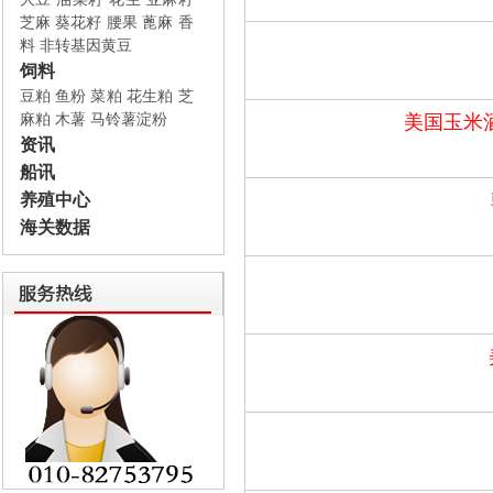
芝麻
葵花籽
腰果
蓖麻
香
料
非转基因黄豆
饲料
豆粕
鱼粉
菜粕
花生粕
芝
麻粕
木薯
马铃薯淀粉
美国玉米
资讯
船讯
养殖中心
海关数据