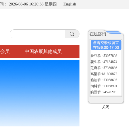
时间：
2026-08-06 16:26:38 星期四
English
入会员
中国农展其他成员
杂豆群 : 53057808
花生群 : 47134874
芝麻群 : 57360886
高粱群:181890872
粮油群 : 53058695
饲料群 : 53058991
豌豆群 :24528293
关闭