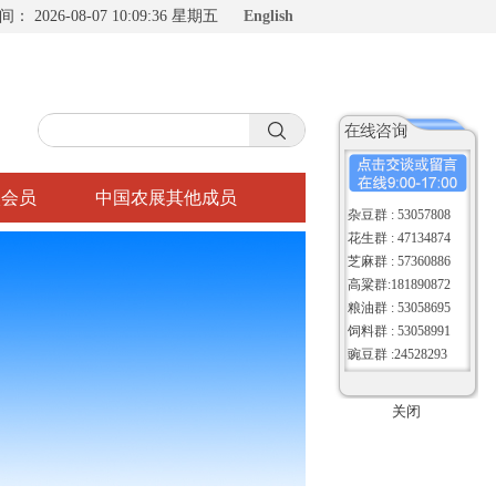
时间：
2026-08-07 10:09:37 星期五
English
入会员
中国农展其他成员
杂豆群 : 53057808
花生群 : 47134874
芝麻群 : 57360886
高粱群:181890872
粮油群 : 53058695
饲料群 : 53058991
豌豆群 :24528293
关闭