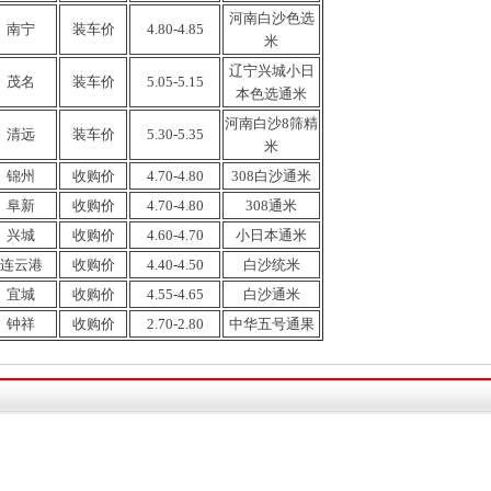
河南
白沙色选
南宁
装车价
4.80-4.85
米
辽宁兴城小日
茂名
装车价
5.05-5.15
本色选通米
河南
白沙8筛精
清远
装车价
5.30-5.35
米
锦州
收购
价
4.70-4.80
308白沙通米
阜新
收购价
4.70-4.80
308通米
兴城
收购价
4.60-4.70
小日本通
米
连云港
收购
价
4.40-4.50
白沙
统米
宜城
收购
价
4.55-4.65
白沙通米
钟祥
收购
价
2.70-2.80
中华五号
通
果