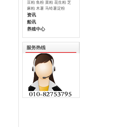
豆粕
鱼粉
菜粕
花生粕
芝
麻粕
木薯
马铃薯淀粉
资讯
船讯
养殖中心