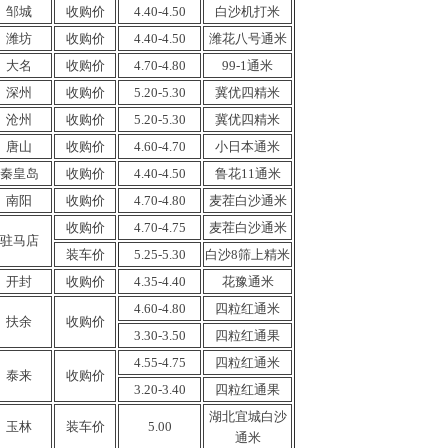
邹城
收购价
4.40-4.50
白沙
机打
米
潍坊
收购价
4.40-4.50
潍花八号通米
大名
收购价
4.70-4.80
99-1通米
深州
收购价
5.20-
5.30
冀优四精米
沧州
收购价
5.20-
5.30
冀优四
精
米
唐山
收购价
4.60-4.
70
小日本通米
秦皇岛
收购价
4.40-4.50
鲁花11
通
米
南阳
收购
价
4.70-4.80
麦茬
白沙
通米
收购
价
4.70-4.75
麦茬白沙通米
驻马店
装车价
5.25-5.30
白沙8筛上精米
开封
收购价
4.35-4.40
花豫
通
米
4.60-4.80
四粒红通米
扶余
收购价
3.30-3.50
四粒红
通
果
4.55-4.75
四粒红通米
泰来
收购价
3.20-3.40
四粒红
通
果
湖北宜城
白沙
玉林
装车价
5.00
通米