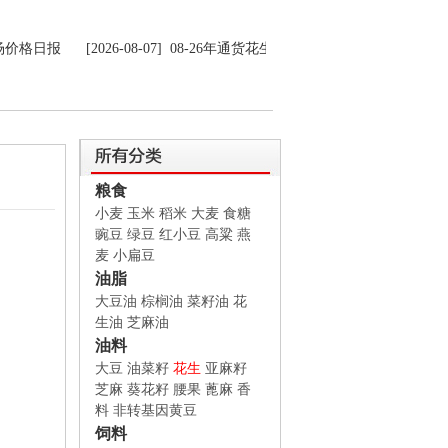
价格日报
[2026-08-07] 08-26年通货花生果收购价格走势图
[2026-
价格日报
[2026-08-07] 08-26年通货花生果收购价格走势图
[2026-
粮食
小麦
玉米
稻米
大麦
食糖
豌豆
绿豆
红小豆
高粱
燕
麦
小扁豆
油脂
大豆油
棕榈油
菜籽油
花
生油
芝麻油
油料
大豆
油菜籽
花生
亚麻籽
芝麻
葵花籽
腰果
蓖麻
香
料
非转基因黄豆
饲料