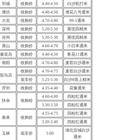
邹城
收购价
4.40-4.50
白沙
机打
米
潍坊
收购价
4.40-4.50
潍花八号通米
大名
收购价
4.70-4.80
99-1通米
深州
收购价
5.20-
5.30
冀优四精米
沧州
收购价
5.20-
5.30
冀优四
精
米
唐山
收购价
4.60-4.
70
小日本通米
秦皇岛
收购价
4.40-4.50
鲁花11
通
米
南阳
收购
价
4.70-4.80
麦茬
白沙
通米
收购
价
4.70-4.75
麦茬白沙通米
驻马店
装车价
5.25-5.30
白沙8筛上精米
开封
收购价
4.35-4.40
花豫
通
米
4.60-4.80
四粒红通米
扶余
收购价
3.30-3.50
四粒红
通
果
4.55-4.75
四粒红通米
泰来
收购价
3.20-3.40
四粒红
通
果
湖北宜城
白沙
玉林
装车价
5.00
通米