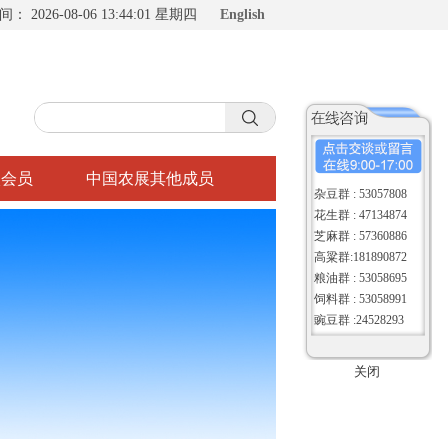
时间：
2026-08-06 13:44:02 星期四
English
入会员
中国农展其他成员
杂豆群 : 53057808
花生群 : 47134874
芝麻群 : 57360886
高粱群:181890872
粮油群 : 53058695
饲料群 : 53058991
豌豆群 :24528293
关闭