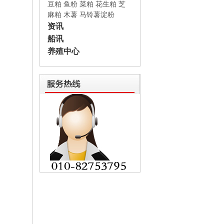
豆粕
鱼粉
菜粕
花生粕
芝
麻粕
木薯
马铃薯淀粉
资讯
船讯
养殖中心