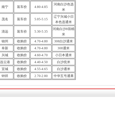
河南
白沙色选
南宁
装车价
4.80-4.85
米
辽宁兴城小日
茂名
装车价
5.05-5.15
本色选通米
河南
白沙8筛精
清远
装车价
5.30-5.35
米
锦州
收购
价
4.70-4.80
308白沙通米
阜新
收购价
4.70-4.80
308通米
兴城
收购价
4.60-4.70
小日本通
米
连云港
收购
价
4.40-4.50
白沙
统米
宜城
收购
价
4.55-4.65
白沙通米
钟祥
收购
价
2.70-2.80
中华五号
通
果