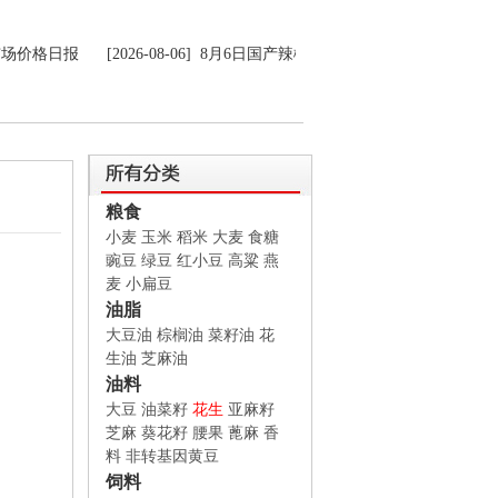
场价格日报
[2026-08-06] 8月6日国产辣椒市场日报
[2026-08-06
粮食
小麦
玉米
稻米
大麦
食糖
豌豆
绿豆
红小豆
高粱
燕
麦
小扁豆
油脂
大豆油
棕榈油
菜籽油
花
生油
芝麻油
油料
大豆
油菜籽
花生
亚麻籽
芝麻
葵花籽
腰果
蓖麻
香
料
非转基因黄豆
饲料