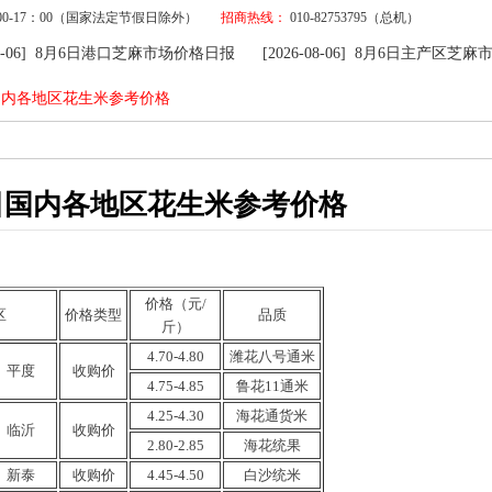
9：00-17：00（国家法定节假日除外）
招商热线：
010-82753795（总机）
8-06] 8月6日港口芝麻市场价格日报
[2026-08-06] 8月6日主产区芝麻市
日国内各地区花生米参考价格
0日国内各地区花生米参考价格
价格（元/
区
价格类型
品质
斤）
4.70-4.80
潍花八号通米
平度
收购
价
4.75-
4.85
鲁花11通
米
4.25-
4.30
海花
通货米
临沂
收购价
2.80-2.85
海花
统果
新泰
收购
价
4.45-4.50
白沙
统
米