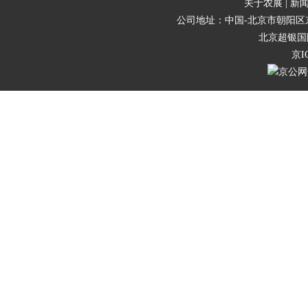
关于农展 |
新闻
公司地址：中国-北京市朝阳区东三
北京超银国
京I
京公网安