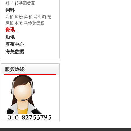
料
非转基因黄豆
饲料
豆粕
鱼粉
菜粕
花生粕
芝
麻粕
木薯
马铃薯淀粉
资讯
船讯
养殖中心
海关数据