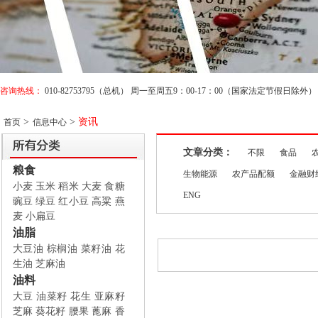
咨询热线：
010-82753795（总机） 周一至周五9：00-17：00（国家法定节假日除外）
>
>
资讯
首页
信息中心
文章分类：
不限
食品
粮食
生物能源
农产品配额
金融财
小麦
玉米
稻米
大麦
食糖
ENG
豌豆
绿豆
红小豆
高粱
燕
麦
小扁豆
油脂
大豆油
棕榈油
菜籽油
花
生油
芝麻油
油料
大豆
油菜籽
花生
亚麻籽
芝麻
葵花籽
腰果
蓖麻
香