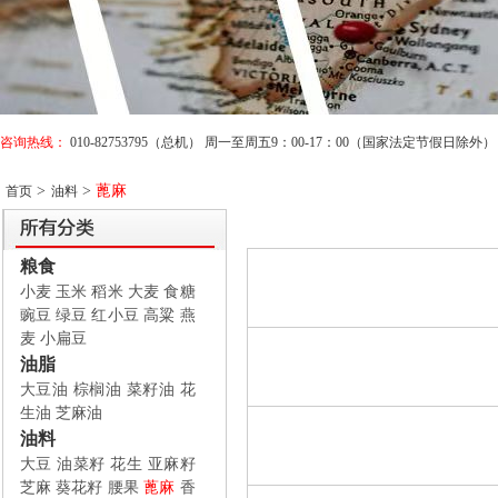
咨询热线：
010-82753795（总机） 周一至周五9：00-17：00（国家法定节假日除外）
>
>
蓖麻
首页
油料
粮食
小麦
玉米
稻米
大麦
食糖
豌豆
绿豆
红小豆
高粱
燕
麦
小扁豆
油脂
大豆油
棕榈油
菜籽油
花
生油
芝麻油
油料
大豆
油菜籽
花生
亚麻籽
芝麻
葵花籽
腰果
蓖麻
香