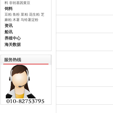
料
非转基因黄豆
饲料
豆粕
鱼粉
菜粕
花生粕
芝
麻粕
木薯
马铃薯淀粉
资讯
船讯
养殖中心
海关数据