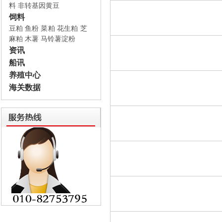
料
非转基因黄豆
饲料
豆粕
鱼粉
菜粕
花生粕
芝
麻粕
木薯
马铃薯淀粉
资讯
船讯
养殖中心
海关数据