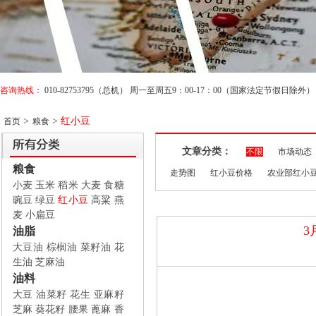
咨询热线：
010-82753795（总机） 周一至周五9：00-17：00（国家法定节假日除外）
>
>
红小豆
首页
粮食
文章分类：
不限
市场动态
粮食
走势图
红小豆价格
农业部红小
小麦
玉米
稻米
大麦
食糖
豌豆
绿豆
红小豆
高粱
燕
麦
小扁豆
3
油脂
大豆油
棕榈油
菜籽油
花
生油
芝麻油
油料
大豆
油菜籽
花生
亚麻籽
芝麻
葵花籽
腰果
蓖麻
香