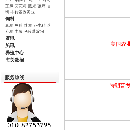
芝麻
葵花籽
腰果
蓖麻
香
料
非转基因黄豆
饲料
豆粕
鱼粉
菜粕
花生粕
芝
麻粕
木薯
马铃薯淀粉
资讯
美国农
船讯
养殖中心
海关数据
特朗普