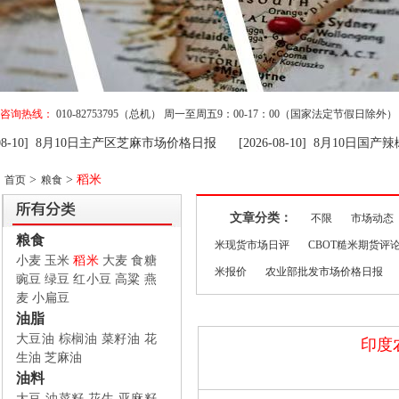
咨询热线：
010-82753795（总机） 周一至周五9：00-17：00（国家法定节假日除外）
08-10] 8月10日主产区芝麻市场价格日报
[2026-08-10] 8月10日国产辣
>
>
稻米
首页
粮食
文章分类：
不限
市场动态
粮食
米现货市场日评
CBOT糙米期货评
小麦
玉米
稻米
大麦
食糖
米报价
农业部批发市场价格日报
豌豆
绿豆
红小豆
高粱
燕
麦
小扁豆
油脂
大豆油
棕榈油
菜籽油
花
印度
生油
芝麻油
油料
大豆
油菜籽
花生
亚麻籽