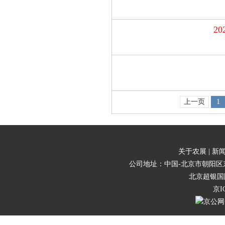
2
上一页
1
关于农展 |
新闻
公司地址：中国-北京市朝阳区东三
北京超银国
京I
京公网安